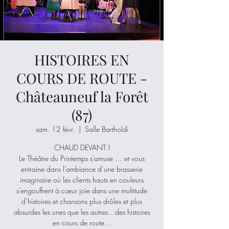
HISTOIRES EN
COURS DE ROUTE -
Châteauneuf la Forêt
(87)
sam. 12 févr.
  |  
Salle Bartholdi
CHAUD DEVANT !
Le Théâtre du Printemps s’amuse … et vous
entraine dans l’ambiance d’une brasserie
imaginaire où les clients hauts en couleurs
s’engouffrent à cœur joie dans une multitude
d’histoires et chansons plus drôles et plus
absurdes les unes que les autres…des histoires
en cours de route…