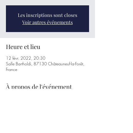
Les inscriptions sont closes
Voir autres événements
Heure et lieu
12 févr. 2022, 20:30
Salle Bartholdi, 87130 Châteauneuf-la-Forêt,
France
À propos de l'événement
Réservation conseillée par téléphone au 
05.55.30.24.19
Présentation du Pass sanitaire obligatoire